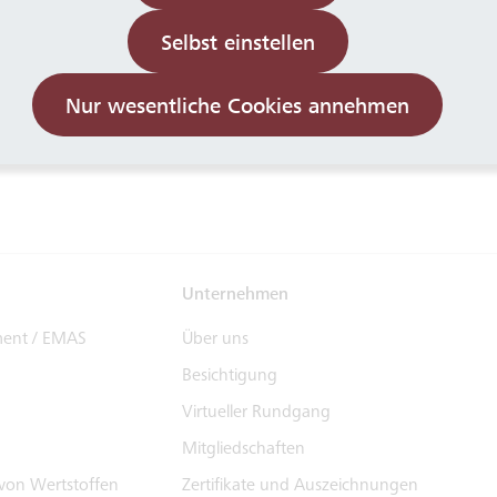
Selbst einstellen
Nur wesentliche Cookies annehmen
 – nachhaltig die Zukunft gestalten
Unternehmen
ent / EMAS
Über uns
Besichtigung
Virtueller Rundgang
Mitgliedschaften
on Wertstoffen
Zertifikate und Auszeichnungen