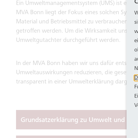
C
Ein Umweltmanagementsystem (UMS) ist ein stru
returo
MVA Bonn liegt der Fokus eines solchen Systems
W
Material und Betriebsmittel zu verbrauchen un
s
getroffen werden. Um die Wirksamkeit unseres
w
Umweltgutachter durchgeführt werden.
e
o
a
In der MVA Bonn haben wir uns dafür entschied
N
Umweltauswirkungen reduzieren, die gesetzlic
D
transparent in einer Umwelterklärung dargestel
F
E
V
Grundsatzerklärung zu Umwelt und Ene