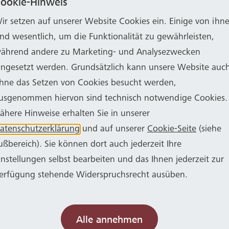
ookie-Hinweis
kturierter Rahmen, der uns dabei hilft, unsere Umwel
 darin, die bisherigen Prozesse kontinuierlich zu ve
ir setzen auf unserer Website Cookies ein. Einige von ihn
d Mitarbeitende entsprechend zu schulen, so dass au
ind wesentlich, um die Funktionalität zu gewährleisten,
 Umweltmanagementsystems zu überprüfen finden jähr
ährend andere zu Marketing- und Analysezwecken
ingesetzt werden. Grundsätzlich kann unsere Website auc
hne das Setzen von Cookies besucht werden,
usgenommen hiervon sind technisch notwendige Cookies.
en, uns nach EMAS validieren zu lassen. EMAS soll da
ähere Hinweise erhalten Sie in unserer
hen Anforderungen einhalten und eine kontinuierlich
atenschutzerklärung
und auf unserer
Cookie-Seite
(siehe
lt wird.
ußbereich). Sie können dort auch jederzeit Ihre
instellungen selbst bearbeiten und das Ihnen jederzeit zur
erfügung stehende Widerspruchsrecht ausüben.
rgie
Alle annehmen