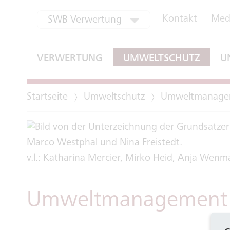
aktuell ausgewählt
Kontakt
Med
SWB Verwertung
SWB Konzern
VERWERTUNG
UMWELTSCHUTZ
U
SWB Bus und Bahn
Startseite
Umweltschutz
Umweltmanage
SWB Energie und Wasser
SWB Verwertung
v.l.: Katharina Mercier, Mirko Heid, Anja Wen
Bonn-Netz
EGM
Umweltmanagement
SWB Regional