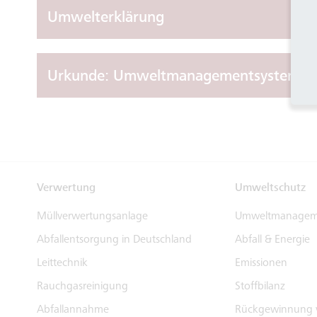
Umwelterklärung
Urkunde: Umweltmanagementsystem EMAS
Verwertung
Umweltschutz
Müllverwertungsanlage
Umweltmanagem
Abfallentsorgung in Deutschland
Abfall & Energie
Leittechnik
Emissionen
Rauchgasreinigung
Stoffbilanz
Abfallannahme
Rückgewinnung v