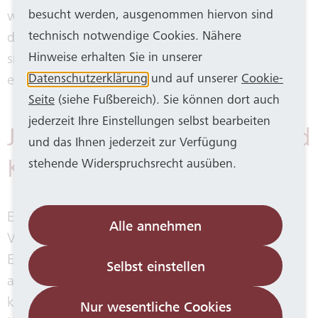
besucht werden, ausgenommen hiervon sind
während ihrer Lehre stolz sagen können, dass sie
technisch notwendige Cookies. Nähere
den Bonner Abfall im Griff haben und mit ihrer
Hinweise erhalten Sie in unserer
sinnvollen Arbeit zur sicheren Entsorgung und
Datenschutzerklärung
und auf unserer
Cookie-
energetischen Verwertung beitragen.
Seite
(siehe Fußbereich). Sie können dort auch
jederzeit Ihre Einstellungen selbst bearbeiten
Jobs, Ausbildungsplätze und
und das Ihnen jederzeit zur Verfügung
Karriere
stehende Widerspruchsrecht ausüben.
Eine fachgerechte und umweltschonende
Alle annehmen
Verwertung von Abfällen erfordert Wissen,
Engagement und Sorgfalt. Interessiert Sie ein
Selbst einstellen
abwechslungsreicher Arbeitsplatz in einem
kompetenten Team? Dann besuchen Sie das
Nur wesentliche Cookies