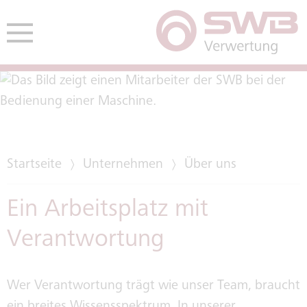
nü öffnen
Hauptmenü öffnen
HE
ENDEN
MÜLLVERWERTUNGSANLAGE
UMWELTMANAGEMENT / EMAS
Startseite
Unternehmen
Über uns
ABFALLENTSORGUNG IN
ABFALL & ENERGIE
Ein Arbeitsplatz mit
DEUTSCHLAND
Verantwortung
LEITTECHNIK
EMISSIONEN
Wer Verantwortung trägt wie unser Team, braucht