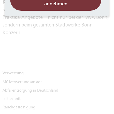
Karriereportal der Stadtwerke Bonn
. Dort finden
annehmen
Sie alle offenen Stellen, Ausbildungsplätze und
Praktika-Angebote – nicht nur bei der MVA Bonn,
sondern beim gesamten Stadtwerke Bonn
Konzern.
Verwertung
Müllverwertungsanlage
Abfallentsorgung in Deutschland
Leittechnik
Rauchgasreinigung