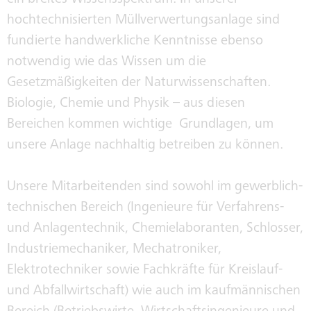
ein breites Wissensspektrum. In unserer
RAUCHGASREINIGUNG
STOFFBILANZ
hochtechnisierten Müllverwertungsanlage sind
fundierte handwerkliche Kenntnisse ebenso
RÜCKGEWINNUNG VON
notwendig wie das Wissen um die
ABFALLANNAHME
WERTSTOFFEN
Gesetzmäßigkeiten der Naturwissenschaften.
Biologie, Chemie und Physik – aus diesen
REPAIR CAFÉ
Bereichen kommen wichtige Grundlagen, um
unsere Anlage nachhaltig betreiben zu können.
Unsere Mitarbeitenden sind sowohl im gewerblich-
technischen Bereich (Ingenieure für Verfahrens-
und Anlagentechnik, Chemielaboranten, Schlosser,
Industriemechaniker, Mechatroniker,
Elektrotechniker sowie Fachkräfte für Kreislauf-
und Abfallwirtschaft) wie auch im kaufmännischen