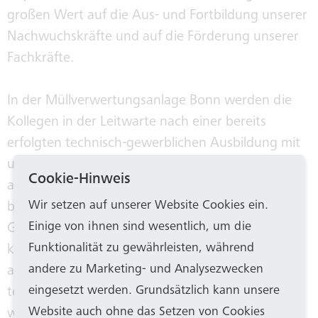
großen Wert auf die Aus- und Fortbildung unserer
Nachwuchskräfte und auf die Förderung unserer
Fachkräfte.
In der Müllverwertungsanlage Bonn werden die
Kollegen in der Leitwarte nach einer bereits
erfolgten technisch-gewerblichen Ausbildung mit
unserem eigenen Ausbildungsprogramm speziell
Cookie-Hinweis
auf die Bonner MVA zugeschnitten geschult. So
Wir setzen auf unserer Website Cookies ein.
bekommen unsere Mitarbeiter ein besonderes
Einige von ihnen sind wesentlich, um die
Gefühl für die Eigenschaften der Anlage und
Funktionalität zu gewährleisten, während
können sich jederzeit an die Anforderungen
andere zu Marketing- und Analysezwecken
anpassen. Zudem verfügen wir über eine eigene
eingesetzt werden. Grundsätzlich kann unsere
technische Ausbildungswerkstatt. Dafür suchen
Website auch ohne das Setzen von Cookies
wir Jahr für Jahr engagierte Azubis, die schon